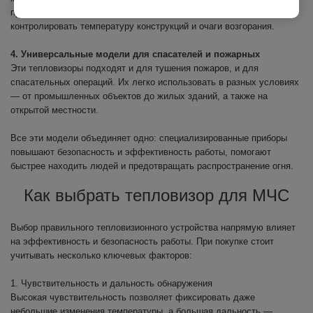
профессиональных пожарных команд, где важно точно
контролировать температуру конструкций и очаги возгорания.
4. Универсальные модели для спасателей и пожарных
Эти тепловизоры подходят и для тушения пожаров, и для
спасательных операций. Их легко использовать в разных условиях
— от промышленных объектов до жилых зданий, а также на
открытой местности.
Все эти модели объединяет одно: специализированные приборы
повышают безопасность и эффективность работы, помогают
быстрее находить людей и предотвращать распространение огня.
Как выбрать тепловизор для МЧС
Выбор правильного тепловизионного устройства напрямую влияет
на эффективность и безопасность работы. При покупке стоит
учитывать несколько ключевых факторов:
1. Чувствительность и дальность обнаружения
Высокая чувствительность позволяет фиксировать даже
небольшие изменения температуры, а большая дальность —