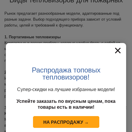
Рынок предлагает разнообразные модели, адаптированные под
разные задачи. Выбор подходящего прибора зависит от условий
работы, целей и требований к функционалу.
1. Портативные тепловизоры
Компактные и легкие приборы, которые удобно брать с собой на
×
место происшествия. Идеальны для быстрой оценки ситуации,
обнаружения очагов возгорания и поиска людей в задымленных
помещениях.
Распродажа топовых
2. Пожарная маска с тепловизором
тепловизоров!
Интегрированные устройства, когда тепловизор встроен прямо в
маску. Они освобождают руки пожарного, позволяя одновременно
Супер-скидки на лучшие избранные модели!
работать с оборудованием и контролировать обстановку в
реальном времени.
Успейте заказать по вкусным ценам, пока
товары есть в наличии!
3. Профессиональные пожарные тепловизоры (например, FLIR
K55, DALI F5, DALI F8, F300)
Модели премиум-класса с высокой чувствительностью,
НА РАСПРОДАЖУ →
возможностью записи видео, фотосъёмки и анализа тепловой
карты. Подходят для МЧС, спасательных служб и